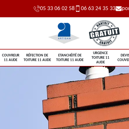
05 33 06 02 58
06 63 24 35 33
po
URGENCE
COUVREUR
RÉFECTION DE
ETANCHÉITÉ DE
DEVI
TOITURE 11
11 AUDE
TOITURE 11 AUDE
TOITURE 11 AUDE
COUVE
AUDE