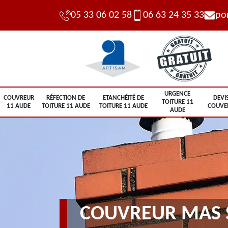
05 33 06 02 58
06 63 24 35 33
po
URGENCE
COUVREUR
RÉFECTION DE
ETANCHÉITÉ DE
DEVI
TOITURE 11
11 AUDE
TOITURE 11 AUDE
TOITURE 11 AUDE
COUVE
AUDE
COUVREUR MAS 