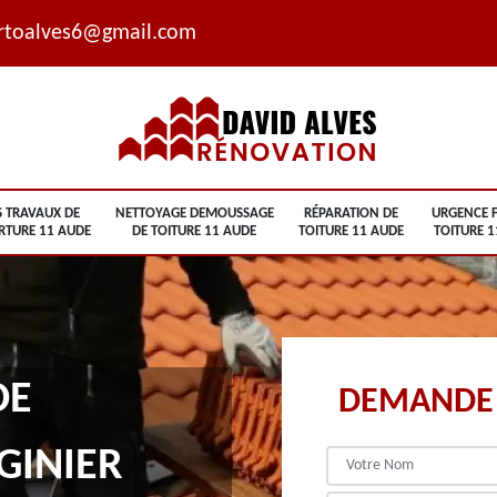
rtoalves6@gmail.com
S TRAVAUX DE
NETTOYAGE DEMOUSSAGE
RÉPARATION DE
URGENCE F
RTURE 11 AUDE
DE TOITURE 11 AUDE
TOITURE 11 AUDE
TOITURE 1
DE
DEMANDE 
GINIER