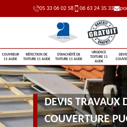
05 33 06 02 58
06 63 24 35 33
po
URGENCE
COUVREUR
RÉFECTION DE
ETANCHÉITÉ DE
DEVI
TOITURE 11
11 AUDE
TOITURE 11 AUDE
TOITURE 11 AUDE
COUVE
AUDE
DEVIS TRAVAUX 
COUVERTURE PU