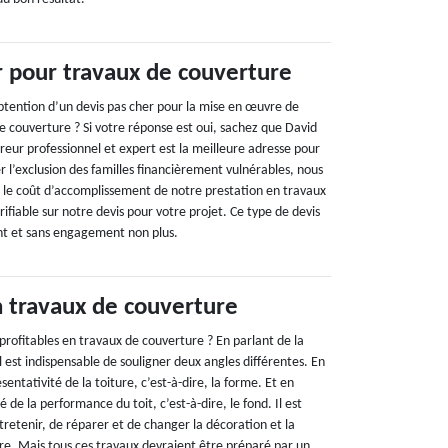
r pour travaux de couverture
obtention d’un devis pas cher pour la mise en œuvre de
e couverture ? Si votre réponse est oui, sachez que David
reur professionnel et expert est la meilleure adresse pour
er l’exclusion des familles financièrement vulnérables, nous
 le coût d’accomplissement de notre prestation en travaux
rifiable sur notre devis pour votre projet. Ce type de devis
nt et sans engagement non plus.
n travaux de couverture
 profitables en travaux de couverture ? En parlant de la
l est indispensable de souligner deux angles différentes. En
ésentativité de la toiture, c’est-à-dire, la forme. Et en
ité de la performance du toit, c’est-à-dire, le fond. Il est
retenir, de réparer et de changer la décoration et la
re. Mais tous ces travaux devraient être préparé par un