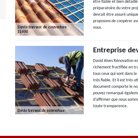
être fiable et bien détaill
préparatoire du votre pro
devrait être assuré unique
proposons de coopérer ave
vous.
Entreprise de
David Alves Rénovation es
richement fructifiée en t
tous ceux qui sont dans la
très fiable. Et il est trè
document comporte le nom 
pouvez remarqué égalemen
d’affirmer que nous somme
toute transparence.