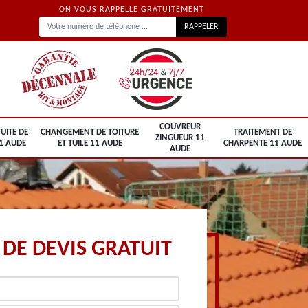
ON VOUS RAPPELLE GRATUITEMENT
COUVREUR
UITE DE
CHANGEMENT DE TOITURE
TRAITEMENT DE
ZINGUEUR 11
1 AUDE
ET TUILE 11 AUDE
CHARPENTE 11 AUDE
AUDE
DE DEVIS GRATUIT