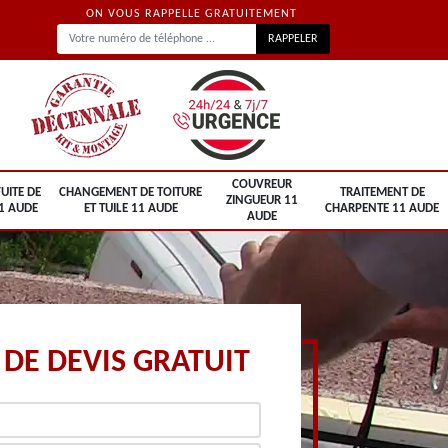
ON VOUS RAPPELLE GRATUITEMENT
COUVREUR
UITE DE
CHANGEMENT DE TOITURE
TRAITEMENT DE
ZINGUEUR 11
1 AUDE
ET TUILE 11 AUDE
CHARPENTE 11 AUDE
AUDE
DE DEVIS GRATUIT