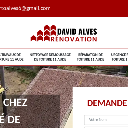
rtoalves6@gmail.com
S TRAVAUX DE
NETTOYAGE DEMOUSSAGE
RÉPARATION DE
URGENCE F
RTURE 11 AUDE
DE TOITURE 11 AUDE
TOITURE 11 AUDE
TOITURE 1
 CHEZ
DEMANDE 
É DE