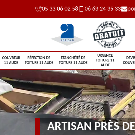
05 33 06 02 58
06 63 24 35 33
po
URGENCE
COUVREUR
RÉFECTION DE
ETANCHÉITÉ DE
DEVI
TOITURE 11
11 AUDE
TOITURE 11 AUDE
TOITURE 11 AUDE
COUVE
AUDE
ARTISAN PRÈS DE