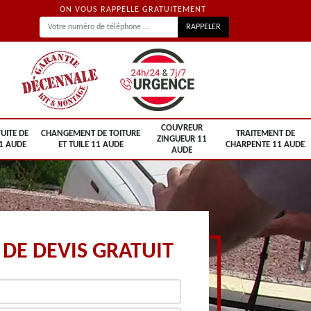
ON VOUS RAPPELLE GRATUITEMENT
COUVREUR
UITE DE
CHANGEMENT DE TOITURE
TRAITEMENT DE
ZINGUEUR 11
1 AUDE
ET TUILE 11 AUDE
CHARPENTE 11 AUDE
AUDE
DE DEVIS GRATUIT