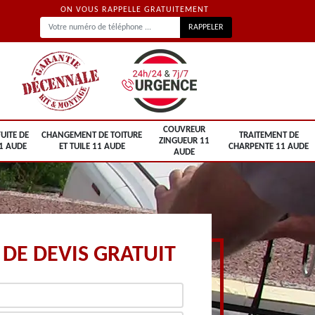
ON VOUS RAPPELLE GRATUITEMENT
COUVREUR
UITE DE
CHANGEMENT DE TOITURE
TRAITEMENT DE
ZINGUEUR 11
1 AUDE
ET TUILE 11 AUDE
CHARPENTE 11 AUDE
AUDE
DE DEVIS GRATUIT