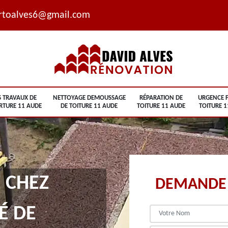
rtoalves6@gmail.com
S TRAVAUX DE
NETTOYAGE DEMOUSSAGE
RÉPARATION DE
URGENCE F
RTURE 11 AUDE
DE TOITURE 11 AUDE
TOITURE 11 AUDE
TOITURE 1
 CHEZ
DEMANDE 
É DE