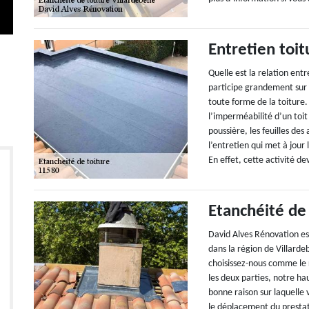
Entretien toit
Quelle est la relation entr
participe grandement sur 
toute forme de la toiture.
l’imperméabilité d’un toi
poussière, les feuilles des
l’entretien qui met à jour
En effet, cette activité d
Etanchéité de 
David Alves Rénovation est
dans la région de Villarde
choisissez-nous comme le r
les deux parties, notre h
bonne raison sur laquelle
le déplacement du prestat