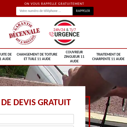
ON VOUS RAPPELLE GRATUITEMENT
COUVREUR
UITE DE
CHANGEMENT DE TOITURE
TRAITEMENT DE
ZINGUEUR 11
1 AUDE
ET TUILE 11 AUDE
CHARPENTE 11 AUDE
AUDE
DE DEVIS GRATUIT