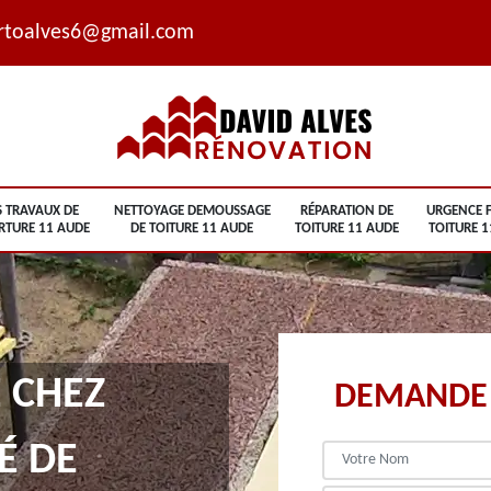
rtoalves6@gmail.com
S TRAVAUX DE
NETTOYAGE DEMOUSSAGE
RÉPARATION DE
URGENCE F
RTURE 11 AUDE
DE TOITURE 11 AUDE
TOITURE 11 AUDE
TOITURE 1
 CHEZ
DEMANDE 
É DE