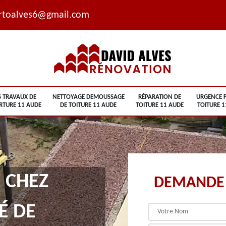
rtoalves6@gmail.com
S TRAVAUX DE
NETTOYAGE DEMOUSSAGE
RÉPARATION DE
URGENCE F
RTURE 11 AUDE
DE TOITURE 11 AUDE
TOITURE 11 AUDE
TOITURE 1
 CHEZ
DEMANDE 
É DE