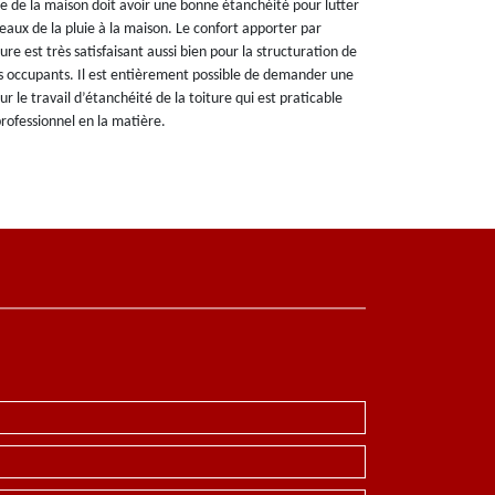
e de la maison doit avoir une bonne étanchéité pour lutter
eaux de la pluie à la maison. Le confort apporter par
ure est très satisfaisant aussi bien pour la structuration de
ses occupants. Il est entièrement possible de demander une
r le travail d’étanchéité de la toiture qui est praticable
ofessionnel en la matière.