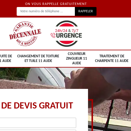
ON VOUS RAPPELLE GRATUITEMENT
COUVREUR
UITE DE
CHANGEMENT DE TOITURE
TRAITEMENT DE
ZINGUEUR 11
1 AUDE
ET TUILE 11 AUDE
CHARPENTE 11 AUDE
AUDE
DE DEVIS GRATUIT