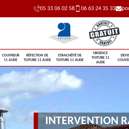
05 33 06 02 58
06 63 24 35 33
po
URGENCE
COUVREUR
RÉFECTION DE
ETANCHÉITÉ DE
DEVI
TOITURE 11
11 AUDE
TOITURE 11 AUDE
TOITURE 11 AUDE
COUVE
AUDE
INTERVENTION R