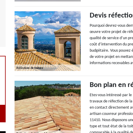
Devis réfectio
Pourquoi devrez-vous dema
œuvre votre projet de réfec
qualité de service d’un pr
coût d’intervention du pres
budgétaire. Vous pouvez é
de votre projet en mettant
informations recevables av
Bon plan en r
Etes-vous intéressé par l
travaux de réfection de la 
en contact directement av
artisan couvreur professio
11410. Nous disposons une
type et tout état de la to
comparable à la qualité d