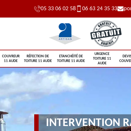
05 33 06 02 58
06 63 24 35 33
po
URGENCE
COUVREUR
RÉFECTION DE
ETANCHÉITÉ DE
DEVI
TOITURE 11
11 AUDE
TOITURE 11 AUDE
TOITURE 11 AUDE
COUVE
AUDE
INTERVENTION R