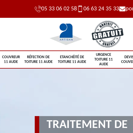
05 33 06 02 58
06 63 24 35 33
po
URGENCE
COUVREUR
RÉFECTION DE
ETANCHÉITÉ DE
DEVI
TOITURE 11
11 AUDE
TOITURE 11 AUDE
TOITURE 11 AUDE
COUVE
AUDE
TRAITEMENT DE