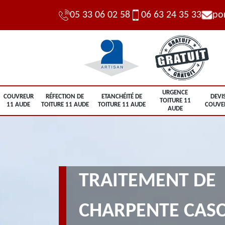
05 33 06 02 58
06 63 24 35 33
po
URGENCE
COUVREUR
RÉFECTION DE
ETANCHÉITÉ DE
DEVI
TOITURE 11
11 AUDE
TOITURE 11 AUDE
TOITURE 11 AUDE
COUVE
AUDE
TRAITEMENT DE
CHARPENTE CASC