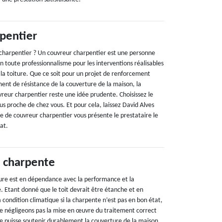
pentier
charpentier ? Un couvreur charpentier est une personne
en toute professionnalisme pour les interventions réalisables
 la toiture. Que ce soit pour un projet de renforcement
ent de résistance de la couverture de la maison, la
vreur charpentier reste une idée prudente. Choisissez le
us proche de chez vous. Et pour cela, laissez David Alves
e de couvreur charpentier vous présente le prestataire le
at.
 charpente
iture est en dépendance avec la performance et la
. Etant donné que le toit devrait être étanche et en
a condition climatique si la charpente n’est pas en bon état,
s ne négligeons pas la mise en œuvre du traitement correct
le puisse soutenir durablement la couverture de la maison.