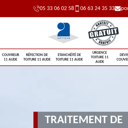
05 33 06 02 58
06 63 24 35 33
po
URGENCE
COUVREUR
RÉFECTION DE
ETANCHÉITÉ DE
DEVI
TOITURE 11
11 AUDE
TOITURE 11 AUDE
TOITURE 11 AUDE
COUVE
AUDE
TRAITEMENT DE