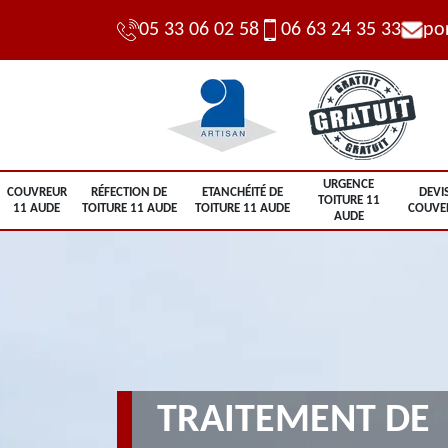
05 33 06 02 58
06 63 24 35 33
po
URGENCE
COUVREUR
RÉFECTION DE
ETANCHÉITÉ DE
DEVI
TOITURE 11
11 AUDE
TOITURE 11 AUDE
TOITURE 11 AUDE
COUVE
AUDE
TRAITEMENT DE