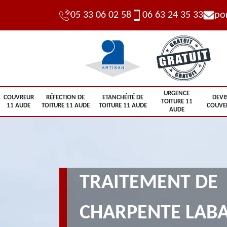
05 33 06 02 58
06 63 24 35 33
po
URGENCE
COUVREUR
RÉFECTION DE
ETANCHÉITÉ DE
DEVI
TOITURE 11
11 AUDE
TOITURE 11 AUDE
TOITURE 11 AUDE
COUVE
AUDE
TRAITEMENT DE
CHARPENTE LABA