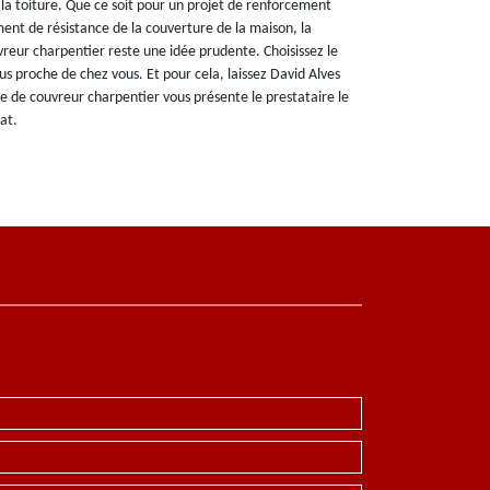
 la toiture. Que ce soit pour un projet de renforcement
ent de résistance de la couverture de la maison, la
vreur charpentier reste une idée prudente. Choisissez le
us proche de chez vous. Et pour cela, laissez David Alves
e de couvreur charpentier vous présente le prestataire le
at.