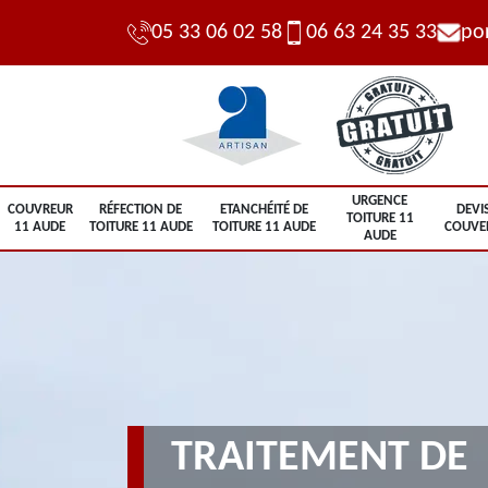
05 33 06 02 58
06 63 24 35 33
po
URGENCE
COUVREUR
RÉFECTION DE
ETANCHÉITÉ DE
DEVI
TOITURE 11
11 AUDE
TOITURE 11 AUDE
TOITURE 11 AUDE
COUVE
AUDE
TRAITEMENT DE