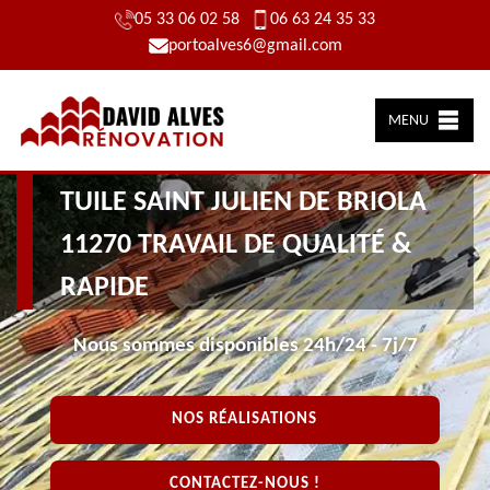
05 33 06 02 58
06 63 24 35 33
portoalves6@gmail.com
MENU
CHANGEMENT DE TOITURE ET
TUILE SAINT JULIEN DE BRIOLA
11270 TRAVAIL DE QUALITÉ &
RAPIDE
Nous sommes disponibles 24h/24 - 7j/7
NOS RÉALISATIONS
CONTACTEZ-NOUS !