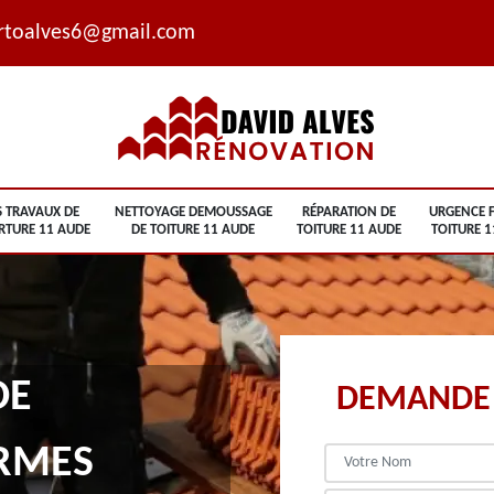
rtoalves6@gmail.com
S TRAVAUX DE
NETTOYAGE DEMOUSSAGE
RÉPARATION DE
URGENCE F
RTURE 11 AUDE
DE TOITURE 11 AUDE
TOITURE 11 AUDE
TOITURE 1
DE
DEMANDE 
RMES