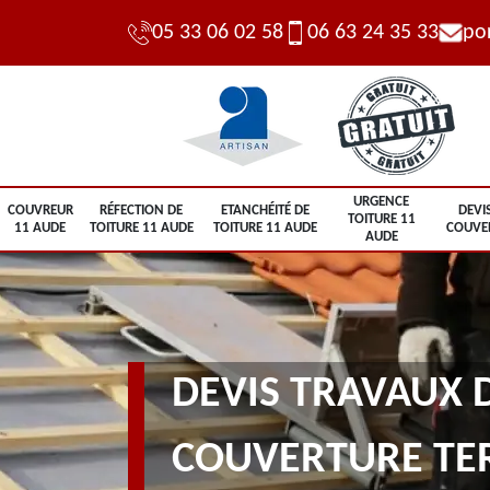
05 33 06 02 58
06 63 24 35 33
po
URGENCE
COUVREUR
RÉFECTION DE
ETANCHÉITÉ DE
DEVI
TOITURE 11
11 AUDE
TOITURE 11 AUDE
TOITURE 11 AUDE
COUVE
AUDE
DEVIS TRAVAUX 
COUVERTURE TE