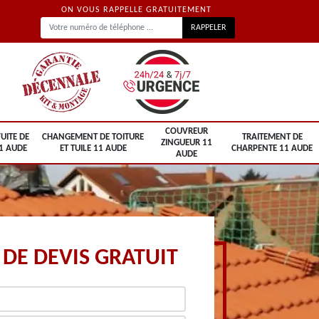
ON VOUS RAPPELLE GRATUITEMENT
COUVREUR
UITE DE
CHANGEMENT DE TOITURE
TRAITEMENT DE
ZINGUEUR 11
1 AUDE
ET TUILE 11 AUDE
CHARPENTE 11 AUDE
AUDE
DE DEVIS GRATUIT