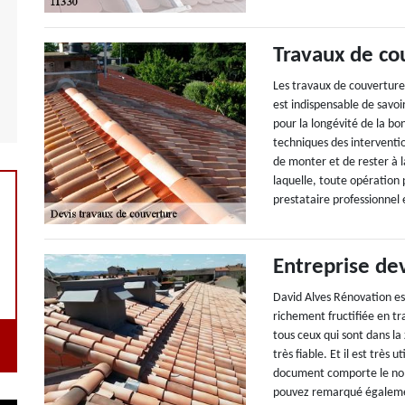
Travaux de co
Les travaux de couverture 
est indispensable de savoi
pour la longévité de la bo
techniques des interventio
de monter et de rester à l
laquelle, toute opération 
prestataire professionnel 
Entreprise de
David Alves Rénovation es
richement fructifiée en t
tous ceux qui sont dans l
très fiable. Et il est trè
document comporte le nom 
pouvez remarqué égalemen