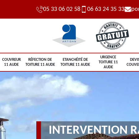
05 33 06 02 58
06 63 24 35 33
po
URGENCE
COUVREUR
RÉFECTION DE
ETANCHÉITÉ DE
DEVI
TOITURE 11
11 AUDE
TOITURE 11 AUDE
TOITURE 11 AUDE
COUVE
AUDE
INTERVENTION R