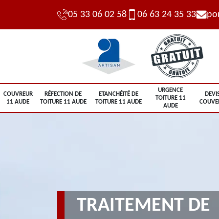
05 33 06 02 58
06 63 24 35 33
po
URGENCE
COUVREUR
RÉFECTION DE
ETANCHÉITÉ DE
DEVI
TOITURE 11
11 AUDE
TOITURE 11 AUDE
TOITURE 11 AUDE
COUVE
AUDE
TRAITEMENT DE