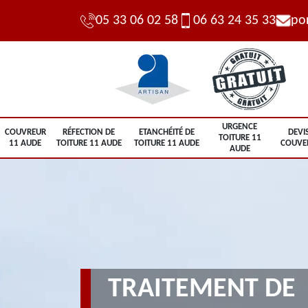
05 33 06 02 58
06 63 24 35 33
po
URGENCE
COUVREUR
RÉFECTION DE
ETANCHÉITÉ DE
DEVI
TOITURE 11
11 AUDE
TOITURE 11 AUDE
TOITURE 11 AUDE
COUVE
AUDE
TRAITEMENT DE