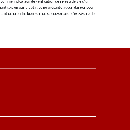
comme indicateur de vérification de niveau de vie d’un
ment soit en parfait état et ne présente aucun danger pour
ortant de prendre bien soin de sa couverture, c’est-à-dire de