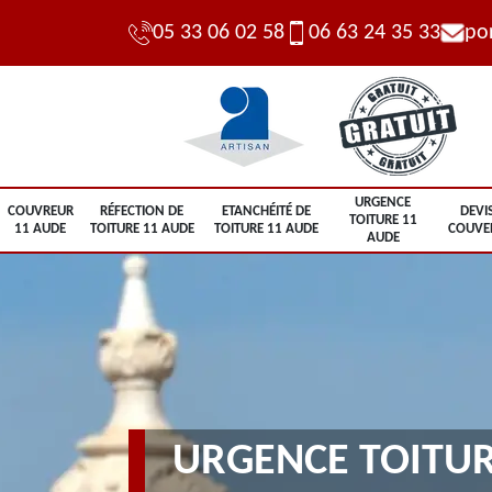
05 33 06 02 58
06 63 24 35 33
po
URGENCE
COUVREUR
RÉFECTION DE
ETANCHÉITÉ DE
DEVI
TOITURE 11
11 AUDE
TOITURE 11 AUDE
TOITURE 11 AUDE
COUVE
AUDE
URGENCE TOITUR